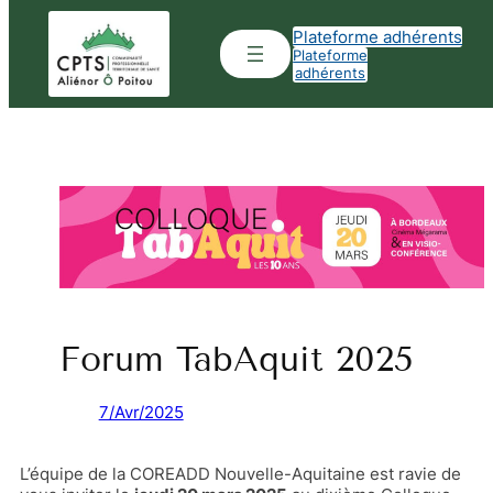
Aller
Plateforme adhérents
au
Plateforme
contenu
adhérents
Forum TabAquit 2025
7/Avr/2025
L’équipe de la COREADD Nouvelle-Aquitaine est ravie de